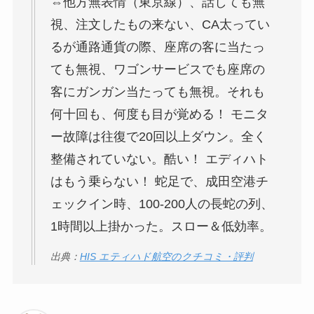
⇔他方無表情（東京線）、話しても無
視、注文したもの来ない、CA太ってい
るが通路通貨の際、座席の客に当たっ
ても無視、ワゴンサービスでも座席の
客にガンガン当たっても無視。それも
何十回も、何度も目が覚める！ モニタ
ー故障は往復で20回以上ダウン。全く
整備されていない。酷い！ エディハト
はもう乗らない！ 蛇足で、成田空港チ
ェックイン時、100-200人の長蛇の列、
1時間以上掛かった。スロー＆低効率。
出典：
HIS エティハド航空のクチコミ・評判