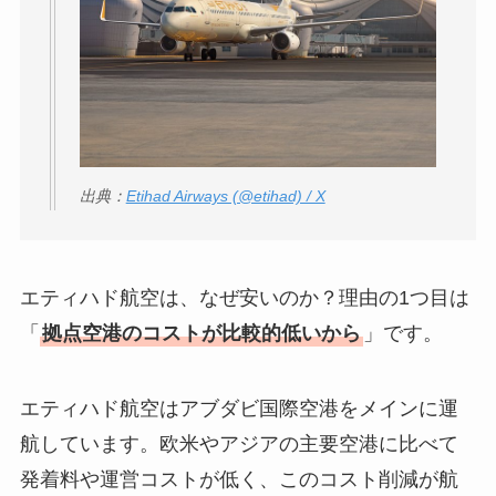
出典：
Etihad Airways (@etihad) / X
エティハド航空は、なぜ安いのか？理由の1つ目は
「
拠点空港のコストが比較的低いから
」です。
エティハド航空はアブダビ国際空港をメインに運
航しています。欧米やアジアの主要空港に比べて
発着料や運営コストが低く、このコスト削減が航