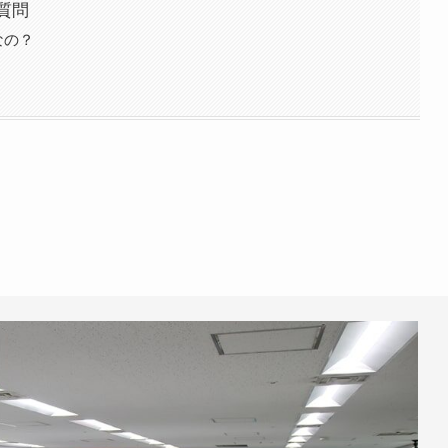
質問
なの？