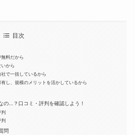
目次
が無料だから
ないから
自社で一括しているから
保有し、規模のメリットを活かしているから
の...？口コミ・評判を確認しよう！
評判
評判
質問